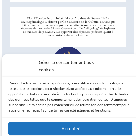
S.I.A.F Service Interministériel des Archives de France IMA-
Psychogénéalogie a obtenu par le Ministère de la Culture, en tant que
Généalogiste l’autorisation qui permet d’avoir un accès aux archives
récentes de moins de 75 ans. Grace à cela IMA-Psychogénéalogie est
en mesure de pouvoir vous apporter des réponses précises quant à
votre histoire de votre famille.
Gérer le consentement aux
cookies
Pour offrir les meilleures expériences, nous utilisons des technologies
telles que les cookies pour stocker et/ou accéder aux informations des
appareils. Le fait de consentir à ces technologies nous permettra de traiter
Union Professionnelle de
des données telles que le comportement de navigation ou les ID uniques
Généalogistes familiaux
sur ce site. Le fait de ne pas consentir ou de retirer son consentement peut
avoir un effet négatif sur certaines caractéristiques et fonctions.
Accepter