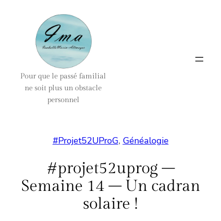
Aller
au
contenu
Pour que le passé familial
ne soit plus un obstacle
personnel
#Projet52UProG
, 
Généalogie
#projet52uprog –
Semaine 14 – Un cadran
solaire !