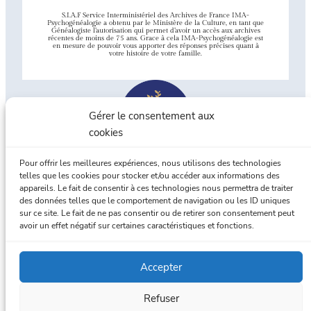
S.I.A.F Service Interministériel des Archives de France IMA-
Psychogénéalogie a obtenu par le Ministère de la Culture, en tant que
Généalogiste l’autorisation qui permet d’avoir un accès aux archives
récentes de moins de 75 ans. Grace à cela IMA-Psychogénéalogie est
en mesure de pouvoir vous apporter des réponses précises quant à
votre histoire de votre famille.
Gérer le consentement aux
cookies
Pour offrir les meilleures expériences, nous utilisons des technologies
telles que les cookies pour stocker et/ou accéder aux informations des
appareils. Le fait de consentir à ces technologies nous permettra de traiter
Union Professionnelle de
des données telles que le comportement de navigation ou les ID uniques
Généalogistes familiaux
sur ce site. Le fait de ne pas consentir ou de retirer son consentement peut
avoir un effet négatif sur certaines caractéristiques et fonctions.
Accepter
Refuser