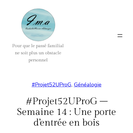
Aller
au
contenu
Pour que le passé familial
ne soit plus un obstacle
personnel
#Projet52UProG
, 
Généalogie
#Projet52UProG –
Semaine 14 : Une porte
d’entrée en bois