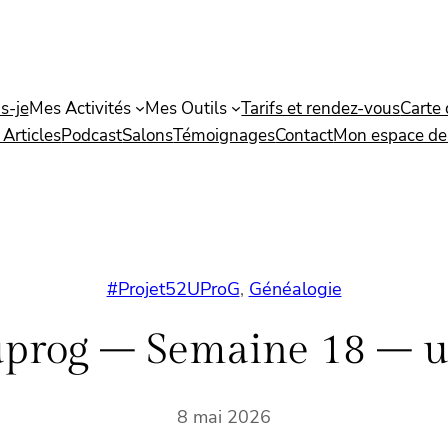
s-je
Mes Activités
Mes Outils
Tarifs et rendez-vous
Carte
 Articles
Podcast
Salons
Témoignages
Contact
Mon espace de 
#Projet52UProG
, 
Généalogie
prog – Semaine 18 – un
8 mai 2026