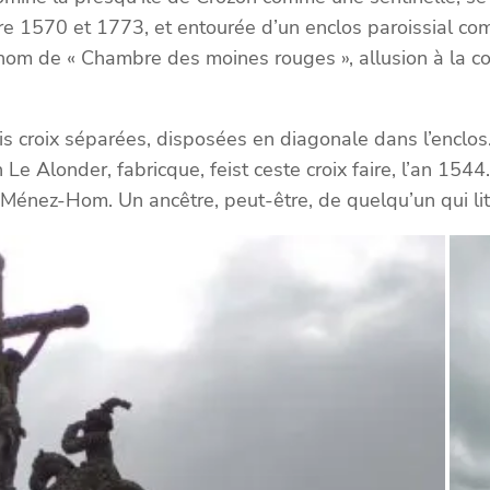
tre 1570 et 1773, et entourée d’un enclos paroissial c
nom de « Chambre des moines rouges », allusion à la cou
rois croix séparées, disposées en diagonale dans l’enclos
n Le Alonder, fabricque, feist ceste croix faire, l’an 1
énez-Hom. Un ancêtre, peut-être, de quelqu’un qui lit c