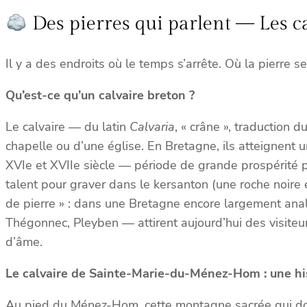
Des pierres qui parlent — Les 
Il y a des endroits où le temps s’arrête. Où la pierre s
Qu’est-ce qu’un calvaire breton ?
Le calvaire — du latin
Calvaria
, « crâne », traduction 
chapelle ou d’une église. En Bretagne, ils atteignent u
XVIe et XVIIe siècle — période de grande prospérité po
talent pour graver dans le kersanton (une roche noire 
de pierre » : dans une Bretagne encore largement anal
Thégonnec, Pleyben — attirent aujourd’hui des visiteurs
d’âme.
Le calvaire de Sainte-Marie-du-Ménez-Hom : une his
Au pied du Ménez-Hom, cette montagne sacrée qui dom