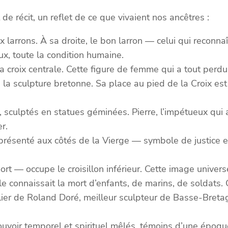
de récit, un reflet de ce que vivaient nos ancêtres :
larrons. À sa droite, le bon larron — celui qui reconnaî
ux, toute la condition humaine.
la croix centrale. Cette figure de femme qui a tout perd
la sculpture bretonne. Sa place au pied de la Croix est
, sculptés en statues géminées. Pierre, l’impétueux qui a
r.
représenté aux côtés de la Vierge — symbole de justice
ort — occupe le croisillon inférieur. Cette image unive
 connaissait la mort d’enfants, de marins, de soldats. C
lier de Roland Doré, meilleur sculpteur de Basse-Bretag
 pouvoir temporel et spirituel mêlés, témoins d’une épo