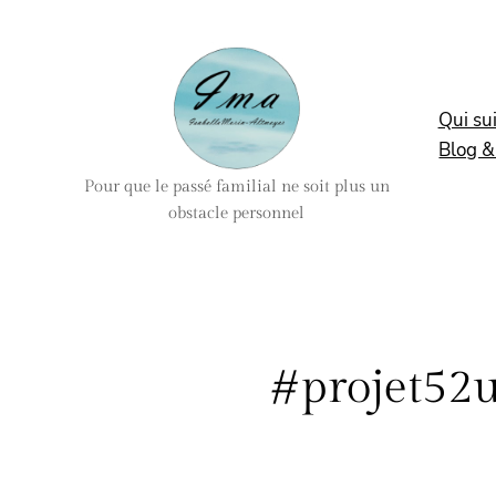
Aller
au
contenu
Qui sui
Blog &
Pour que le passé familial ne soit plus un
obstacle personnel
#projet52u