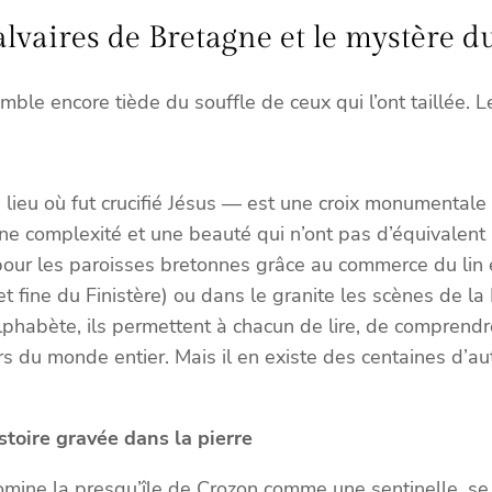
calvaires de Bretagne et le mystèr
emble encore tiède du souffle de ceux qui l’ont taillée. 
du lieu où fut crucifié Jésus — est une croix monumentale
ne complexité et une beauté qui n’ont pas d’équivalent a
ur les paroisses bretonnes grâce au commerce du lin et 
et fine du Finistère) ou dans le granite les scènes de 
phabète, ils permettent à chacun de lire, de comprendre
 du monde entier. Mais il en existe des centaines d’autr
toire gravée dans la pierre
ine la presqu’île de Crozon comme une sentinelle, se 