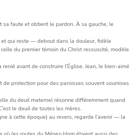
t sa faute et obtient le pardon. À sa gauche, le
u et qui reste — debout dans la douleur, fidèle
 celle du premier témoin du Christ ressuscité, modèle
 renié avant de construire l’Église. Jean, le bien-aimé
 et de protection pour des paroisses souvent soumises
rselle du deuil maternel résonne différemment quand
’est le deuil de toutes les mères.
ne à cette époque) au revers, regarde l’avenir — la
que où les routes du Ménez-Hom étaient aussi des