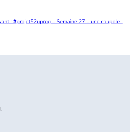
vant :
#projet52uprog – Semaine 27 – une coupole !
l