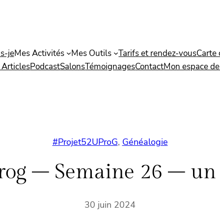
s-je
Mes Activités
Mes Outils
Tarifs et rendez-vous
Carte
 Articles
Podcast
Salons
Témoignages
Contact
Mon espace de 
#Projet52UProG
, 
Généalogie
rog – Semaine 26 – un f
30 juin 2024