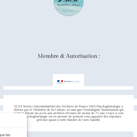
Membre & Autorisation :
S.I.A.F Service Interministériel des Archives de France IMA-Psychogénéalogie a
obtenu par le Ministère de la Culture, en tant que Généalogiste l’autorisation qui
permet d’avoir un accès aux archives récentes de moins de 75 ans. Grace à cela
IMA-Psychogénéalogie est en mesure de pouvoir vous apporter des réponses
précises quant à votre histoire de votre famille.
que les