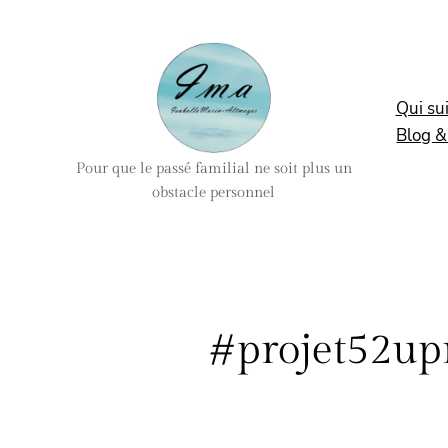
Aller
au
contenu
Qui sui
Blog &
Pour que le passé familial ne soit plus un
obstacle personnel
#projet52up