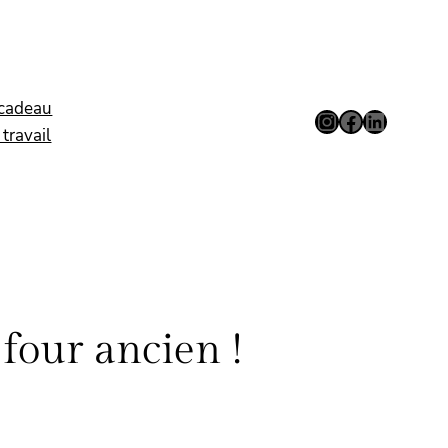
 cadeau
Instagram
Facebook
LinkedIn
travail
our ancien !