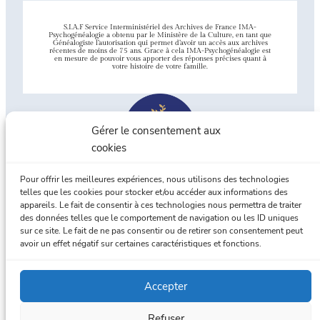
S.I.A.F Service Interministériel des Archives de France IMA-
Psychogénéalogie a obtenu par le Ministère de la Culture, en tant que
Généalogiste l’autorisation qui permet d’avoir un accès aux archives
récentes de moins de 75 ans. Grace à cela IMA-Psychogénéalogie est
en mesure de pouvoir vous apporter des réponses précises quant à
votre histoire de votre famille.
Gérer le consentement aux
cookies
Pour offrir les meilleures expériences, nous utilisons des technologies
telles que les cookies pour stocker et/ou accéder aux informations des
appareils. Le fait de consentir à ces technologies nous permettra de traiter
Union Professionnelle de
des données telles que le comportement de navigation ou les ID uniques
Généalogistes familiaux
sur ce site. Le fait de ne pas consentir ou de retirer son consentement peut
avoir un effet négatif sur certaines caractéristiques et fonctions.
Accepter
Refuser