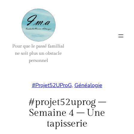
Aller
au
contenu
Pour que le passé familial
ne soit plus un obstacle
personnel
#Projet52UProG
, 
Généalogie
#projet52uprog –
Semaine 4 – Une
tapisserie